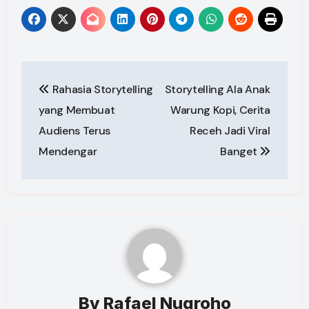
Post
Rahasia Storytelling
Storytelling Ala Anak
navigation
yang Membuat
Warung Kopi, Cerita
Audiens Terus
Receh Jadi Viral
Mendengar
Banget
By
Rafael Nugroho