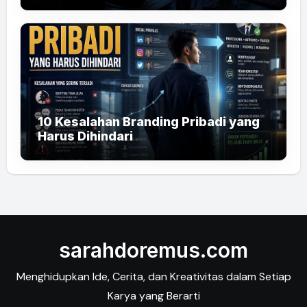
10 Kesalahan Branding Pribadi yang
Harus Dihindari
sarahdoremus.com
Menghidupkan Ide, Cerita, dan Kreativitas dalam Setiap
Karya yang Berarti