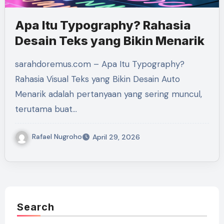
Apa Itu Typography? Rahasia
Desain Teks yang Bikin Menarik
sarahdoremus.com – Apa Itu Typography?
Rahasia Visual Teks yang Bikin Desain Auto
Menarik adalah pertanyaan yang sering muncul,
terutama buat…
Rafael Nugroho
April 29, 2026
Search