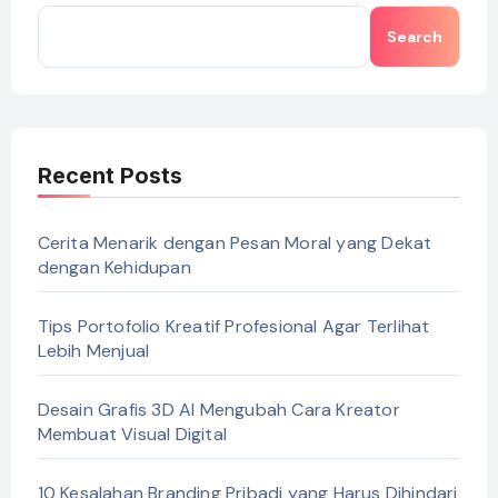
Search
Recent Posts
Cerita Menarik dengan Pesan Moral yang Dekat
dengan Kehidupan
Tips Portofolio Kreatif Profesional Agar Terlihat
Lebih Menjual
Desain Grafis 3D AI Mengubah Cara Kreator
Membuat Visual Digital
10 Kesalahan Branding Pribadi yang Harus Dihindari