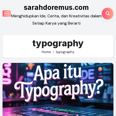
Skip
sarahdoremus.com
to
Menghidupkan Ide, Cerita, dan Kreativitas dalam
content
Setiap Karya yang Berarti
typography
Home
typography