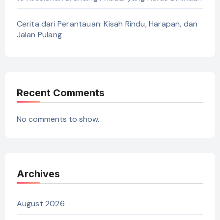
Cerita dari Perantauan: Kisah Rindu, Harapan, dan
Jalan Pulang
Recent Comments
No comments to show.
Archives
August 2026