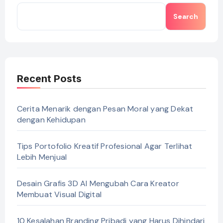
Search
Recent Posts
Cerita Menarik dengan Pesan Moral yang Dekat
dengan Kehidupan
Tips Portofolio Kreatif Profesional Agar Terlihat
Lebih Menjual
Desain Grafis 3D AI Mengubah Cara Kreator
Membuat Visual Digital
10 Kesalahan Branding Pribadi yang Harus Dihindari