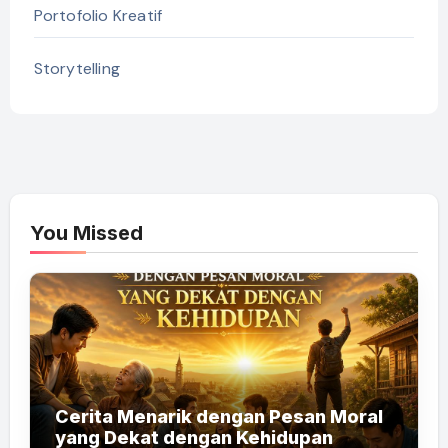
Portofolio Kreatif
Storytelling
You Missed
Cerita Menarik dengan Pesan Moral
yang Dekat dengan Kehidupan