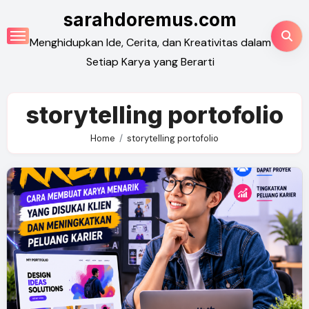
Skip
sarahdoremus.com
to
Menghidupkan Ide, Cerita, dan Kreativitas dalam
content
Setiap Karya yang Berarti
storytelling portofolio
Home
storytelling portofolio