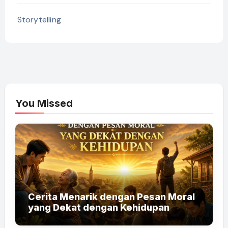
Storytelling
You Missed
Cerita Menarik dengan Pesan Moral
yang Dekat dengan Kehidupan