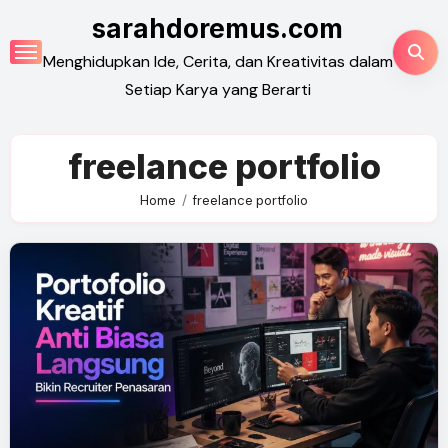
Skip
sarahdoremus.com
to
Menghidupkan Ide, Cerita, dan Kreativitas dalam
content
Setiap Karya yang Berarti
freelance portfolio
Home
freelance portfolio