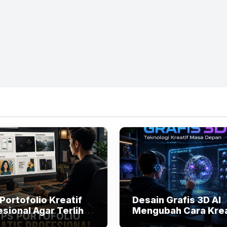
Portofolio Kreatif
Desain Grafis 3D AI
sional Agar Terlihat
Mengubah Cara Kre
h Menjual
Membuat Visual Digi