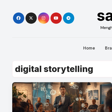
Skip
s
to
content
Menghi
Home
Bra
digital storytelling