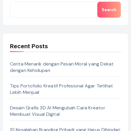
Search
Recent Posts
Cerita Menarik dengan Pesan Moral yang Dekat
dengan Kehidupan
Tips Portofolio Kreatif Profesional Agar Terlihat
Lebih Menjual
Desain Grafis 3D AI Mengubah Cara Kreator
Membuat Visual Digital
10 Kesalahan Branding Pribadi yang Harus Dihindari