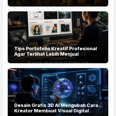
Tips Portofolio Kreatif Profesional
Agar Terlihat Lebih Menjual
Desain Grafis 3D AI Mengubah Cara
Kreator Membuat Visual Digital