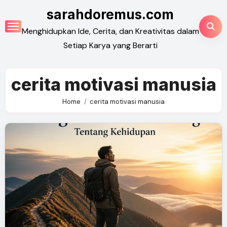
Skip
sarahdoremus.com
to
Menghidupkan Ide, Cerita, dan Kreativitas dalam
content
Setiap Karya yang Berarti
cerita motivasi manusia
Home
cerita motivasi manusia