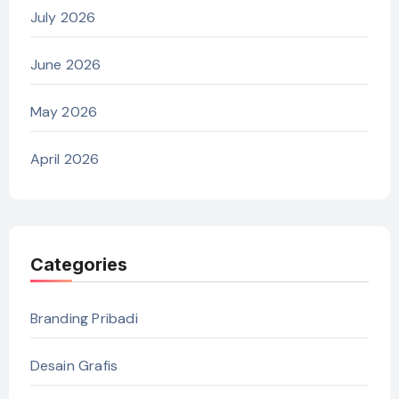
July 2026
June 2026
May 2026
April 2026
Categories
Branding Pribadi
Desain Grafis